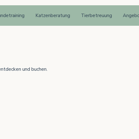
ndetraining
Katzenberatung
Tierbetreuung
Angeb
entdecken und buchen.