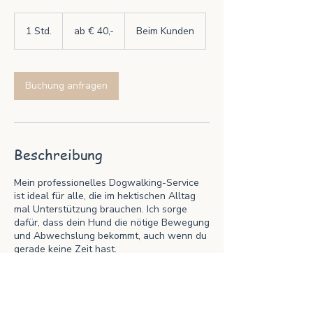
ab
€
1 Std.
1
ab € 40,-
Beim Kunden
40,-
S
t
d
Buchung anfragen
Beschreibung
Mein professionelles Dogwalking-Service
ist ideal für alle, die im hektischen Alltag
mal Unterstützung brauchen. Ich sorge
dafür, dass dein Hund die nötige Bewegung
und Abwechslung bekommt, auch wenn du
gerade keine Zeit hast.
Preis pro Stunde/Hund 30 € im Umkreis von
15 KM (Standort Guntramsdorf), pro
weiteren KM 0,70 Cent/KM, Sonn und